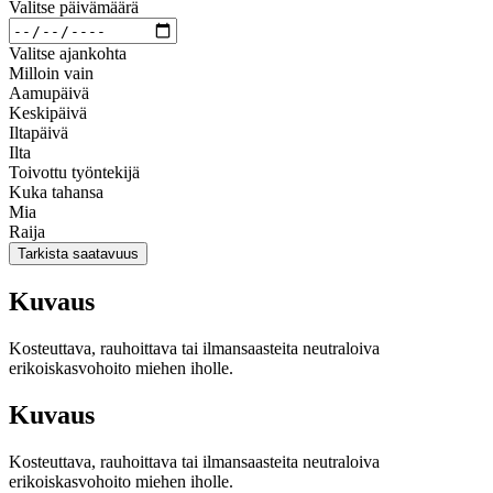
Valitse päivämäärä
Valitse ajankohta
Milloin vain
Aamupäivä
Keskipäivä
Iltapäivä
Ilta
Toivottu työntekijä
Kuka tahansa
Mia
Raija
Tarkista saatavuus
Kuvaus
Kosteuttava, rauhoittava tai ilmansaasteita neutraloiva
erikoiskasvohoito miehen iholle.
Kuvaus
Kosteuttava, rauhoittava tai ilmansaasteita neutraloiva
erikoiskasvohoito miehen iholle.